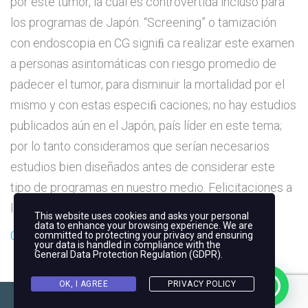
por este tumor, la cual es controvertida incluso para
los programas de Japón. “Screening” o tamización
con endoscopia en CG signiﬁ ca realizar este examen
a personas asintomáticas con riesgo promedio de
padecer el tumor, para disminuir la mortalidad por el
mismo y con estas especiﬁ caciones; no hay estudios
publicados aún en el Japón, país líder en este tema;
por lo tanto consideramos que serían necesarios
estudios bien diseñados antes de considerar este
tipo de programas en nuestro medio. Felicitaciones a
los profesores de la Universidad del Cauca.
This website uses cookies and asks your personal
data to enhance your browsing experience. We are
Consulte la Bibliografia completa
committed to protecting your privacy and ensuring
your data is handled in compliance with the
General Data Protection Regulation (GDPR)
.
OK, I AGREE
PRIVACY POLICY
Copyright © 2023
By Jose Otero