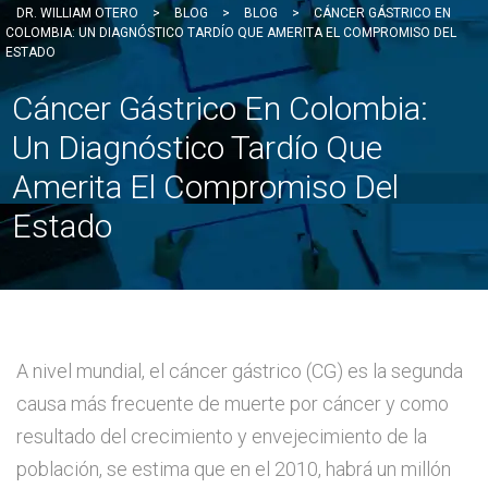
DR. WILLIAM OTERO
>
BLOG
>
BLOG
>
CÁNCER GÁSTRICO EN
COLOMBIA: UN DIAGNÓSTICO TARDÍO QUE AMERITA EL COMPROMISO DEL
ESTADO
Cáncer Gástrico En Colombia:
Un Diagnóstico Tardío Que
Amerita El Compromiso Del
Estado
A nivel mundial, el cáncer gástrico (CG) es la segunda
causa más frecuente de muerte por cáncer y como
resultado del crecimiento y envejecimiento de la
población, se estima que en el 2010, habrá un millón